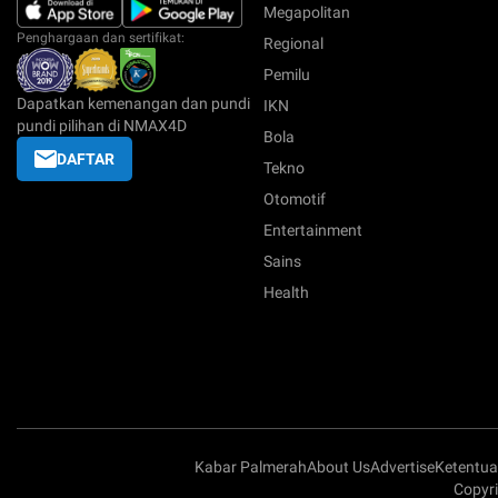
Megapolitan
Penghargaan dan sertifikat:
Regional
Pemilu
Dapatkan kemenangan dan pundi
IKN
pundi pilihan di NMAX4D
Bola
DAFTAR
Tekno
Otomotif
Entertainment
Sains
Health
Kabar Palmerah
About Us
Advertise
Ketentu
Copyr