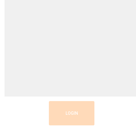
LOGIN