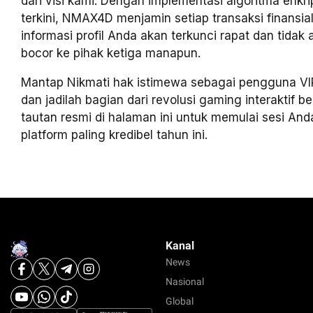
dari visi kami. Dengan implementasi algoritma enkri
terkini, NMAX4D menjamin setiap transaksi finansi
informasi profil Anda akan terkunci rapat dan tidak
bocor ke pihak ketiga manapun.
Mantap Nikmati hak istimewa sebagai pengguna VIP
dan jadilah bagian dari revolusi gaming interaktif b
tautan resmi di halaman ini untuk memulai sesi An
platform paling kredibel tahun ini.
Kanal
News
Nasional
Global